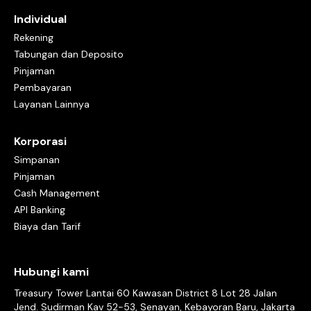
investasi, transaksi sistem perdagangan berbasis elektronik (e-
commerce), dan kebutuhan lainnya dari nasabah bank.
Individual
Rekening
Apa itu Bank Neo Commerce?
Bank Neo Commerce adalah salah satu bank dengan layanan
Tabungan dan Deposito
digital terbaik di Indonesia yang merupakan hasil transformasi
Pinjaman
dari Bank Yudha Bhakti yang telah berdiri sejak lebih dari 30
tahun lalu, yaitu pada tahun 1990.
Pembayaran
Sebelumnya, Bank Yudha Bhakti melayani masyarakat dengan
Layanan Lainnya
produk bank konvensional. Pada tahun 2020, Bank Yudha Bhakti
bertransformasi menjadi Bank Neo Commerce dengan
aplikasinya yang bernama neobank.
Bank Yudha Bhakti memasuki era dengan menggandeng PT
Korporasi
Akulaku Silvrr Indonesia sebagai pemegang saham baru.
Simpanan
Bank Neo Commerce hadir sebagai bank dengan layanan digital
Indonesia yang inovatif dengan memberikan pengalaman
Pinjaman
transaksi perbankan mudah, menyenangkan serta aman dalam
Cash Management
satu genggaman.
API Banking
Apa itu aplikasi neobank?
Biaya dan Tarif
Aplikasi neobank adalah aplikasi bank layanan digital dari Bank
Neo Commerce untuk memberikan pengalaman terbaik dalam
dunia digital perbankan bagi nasabah melalui smartphone.
Hubungi kami
Apa saja fitur-fitur di aplikasi neobank?
Dengan aplikasi neobank, nasabah bisa melakukan banyak hal
Treasury Tower Lantai 60 Kawasan District 8 Lot 28 Jalan
lewat smartphone. Bisa ngapain saja?
- Produk & Layanan
Jend. Sudirman Kav 52-53, Senayan, Kebayoran Baru, Jakarta