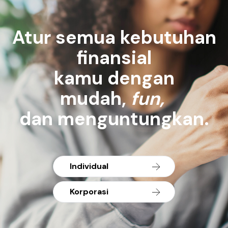
Atur semua kebutuhan
finansial
kamu dengan
mudah,
fun,
dan menguntungkan.
Individual
Korporasi