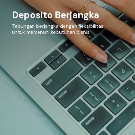
Deposito Berjangka
Tabungan berjangka dengan fleksibilitas
untuk memenuhi kebutuhan bisnis.