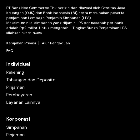
Sebagai investasi, 
suku bunga deposito
 lebih 
tinggi dari tabungan. Sehingga, keuntungannya 
PT Bank Neo Commerce Tbk berizin dan diawasi oleh Otoritas Jasa
Keuangan (OJK) dan Bank Indonesia (BI), serta merupakan peserta
bisa lebih dinikmati. 
penjaminan Lembaga Penjamin Simpanan (LPS).
Maksimum nilai simpanan yang dijamin LPS per nasabah per bank
Jangka waktu mempengaruhi bunga 
adalah Rp2 miliar. Untuk mengetahui Tingkat Bunga Penjaminan LPS
Biasanya, jangka waktu deposito terdiri dari 
silahkan akses
disini
periode 1 bulan, 3 bulan, 6 bulan, dan 1 tahun. 
|
Meskipun ada juga yang lebih dari setahun. Setiap 
Kebijakan Privasi
Alur Pengaduan
periode punya nilai bunga yang berbeda. 
FAQ
Umumnya, jangka waktu 1 - 6 bulan relatif lebih 
besar daripada periode 1 tahun. 
Individual
Rekening
Jenis deposito 
Tabungan dan Deposito
Pinjaman
Deposito Berjangka 
Pembayaran
Deposito berjangka adalah 
deposito punya jangka 
waktu mulai dari 1 hingga 24 bulan. Nasabah 
Layanan Lainnya
hanya bisa mengambil dana setelah jangka waktu 
yang telah sepakati bersama.
Korporasi
Sertifikat Deposito 
Simpanan
Deposito ini hadir dalam bentuk sertifikat sebagai 
Pinjaman
tanda bukti simpanan. Suku bunganya dicairkan 