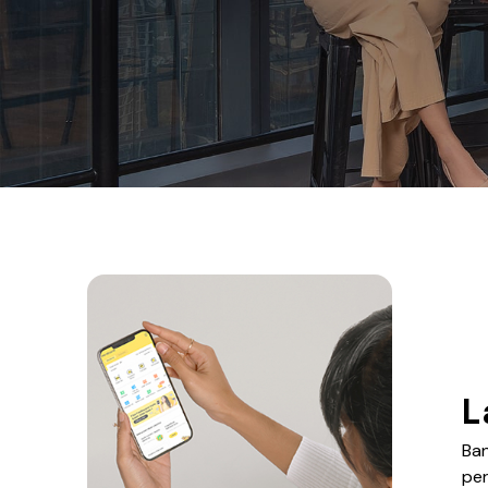
L
Ban
pe