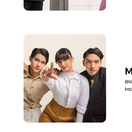
M
BNC
kep