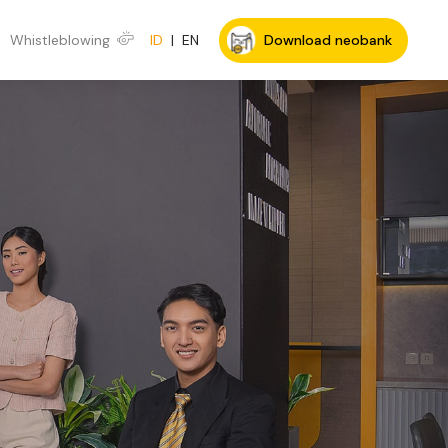
Whistleblowing
ID
|
EN
Download neobank