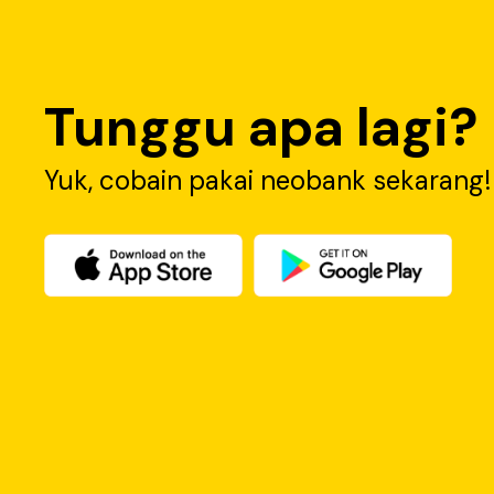
Pinjaman UMKM dari Bank Neo Commerce
Modal seringkali jadi hambatan untuk maju. Padahal
usaha yang ingin berkembang. Lewat fitur Micro Busi
Tunggu apa lagi?
Produk pinjaman untuk modal usaha ini cocok untuk
Yuk, cobain pakai neobank sekarang!
Micro Business Loan
Micro Business Loan atau pinjaman bisnis mikro had
Terdapat fasilitas pinjaman untuk memenuhi kebutu
Cara mengajukan pinjaman UMKM online Commerce 
Kelebihan pinjaman modal usaha di Bank Neo Comme
Memiliki skema fleksibel yang menguntungkan
Skema menyesuaikan kebutuhan pembiayaan debi
Mengakomodir berbagai jenis bidang usaha mulai d
Berbagai pilihan skema pembiayaan modal kerja m
Jangka waktu pinjaman mulai dari 1 tahun
Pinjaman hingga Rp5 M