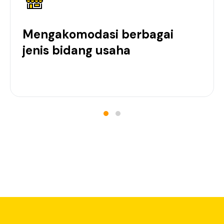
Mengakomodasi berbagai
jenis bidang usaha
k Neo Commerce yang terpercaya
anan perbankan penunjang keuangan tersedia dalam satu aplik
menguntungkan.
api, peluang tersebut juga menjadi tantangan. Karena banyak