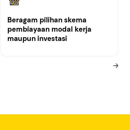
Beragam pilihan skema
pembiayaan modal kerja
maupun investasi
asi. Melalui aplikasi neobank, nikmati layanan
 saingan yang terus bermunculan.