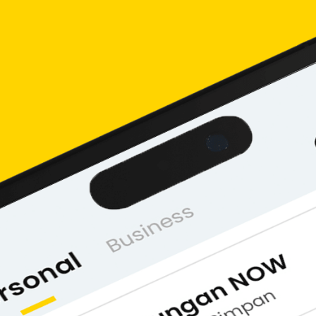
an usaha untuk akan bantu kamu meraih kesuksesan.
ti permintaan hingga tren di masyarakat. Kemudian
 tidak tercampur. Modal, penghasilan, hingga
nd yang kamu punya. Sesuaikan juga dengan
platform
-
enambah cabang. Kalau belum ada uangnya, ajukan
n sukses.