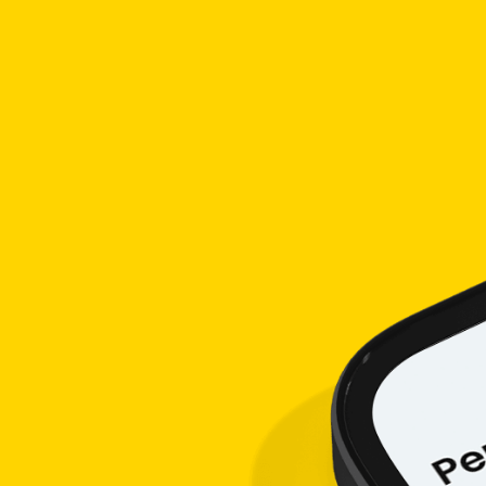
a kreativitas dan mental. Simak beberapa cara mengembangk
a usaha. Supaya kamu bisa lebih memahami pasar dan mengiku
 pemilik usaha.
g khusus usaha dan pribadi. Sehingga, uang pribadi dan usaha
jelas.
roduksi konten sebagus mungkin sesuai dengan identitas bra
aha. Tambah stok barang, renovasi tempat usaha, hingga m
. Dengan demikian, kamu bisa membuat usaha lebih maju da