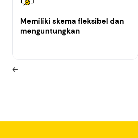
Memiliki skema fleksibel dan
menguntungkan
Pinjaman untuk usaha dari Ban
Bank Neo Commerce mempunyai berbagai fitur dan lay
perbankan digital dengan lebih cepat, mudah, dan 
Peluang untuk memulai usaha selalu terbuka lebar. T