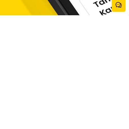
n sehari-hari atau keperluan mendadak.