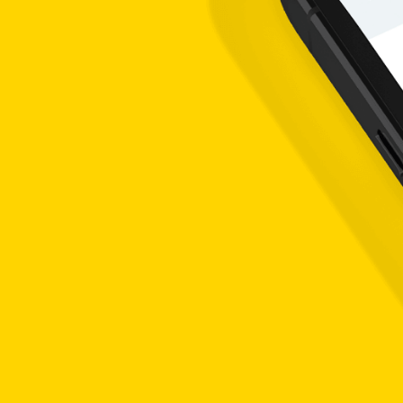
, ada solusi untuk menyelesaikan masalah keterbatasan moda
ness Loan atau pinjaman bisnis mikro.
 nasabah yang punya usaha dan butuh modal untuk lebih maju
ir sebagai produk pinjaman dengan tujuan pembiayaan modal 
han jangka pendek seperti pembiayaan inventori hingga pend
cepat dan mudah.
rce
tur
ari kecil hingga menengah
aupun investasi