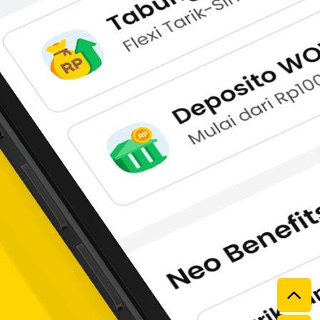
l. Bank Neo Commerce mendukung setiap pelaku
.
usaha kecil dan menengah.
anaan proyek khusus dan pengaturan arus kas.