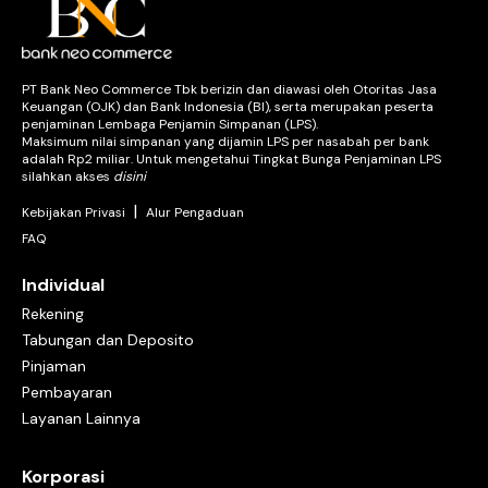
Kelengkapan dokumen
Bank mempunyai ketentuan berbeda soal dokumen administrasi
sebagai syarat pengajuan pinjaman. Pastikan sudah melengkapi
semua dokumen yang dibutuhkan.
PT Bank Neo Commerce Tbk berizin dan diawasi oleh Otoritas Jasa
Sesuaikan besar pinjaman dengan penghasilan
Keuangan (OJK) dan Bank Indonesia (BI), serta merupakan peserta
Seimbangkan besaran pinjaman dengan penghasilan atau
penjaminan Lembaga Penjamin Simpanan (LPS).
kemampuan finansial pribadi. Hal ini dilakukan agar pembayaran
Maksimum nilai simpanan yang dijamin LPS per nasabah per bank
tagihan di masa depan bisa lebih mudah.
adalah Rp2 miliar. Untuk mengetahui Tingkat Bunga Penjaminan LPS
silahkan akses
disini
Perhatikan riwayat kredit
Tinjau kembali riwayat kredit pribadi. Pastikan tidak pernah ada
|
Kebijakan Privasi
Alur Pengaduan
tunggakan dan tepat membayar tepat waktu. Riwayat kredit
yang lancar akan sangat memudahkan ketika ingin mengajukan
FAQ
pinjaman.
Individual
Selain itu, ajukan pinjaman ke bank yang terpercaya karena
Rekening
sudah berizin dan diawasi OJK supaya lebih aman.
Tabungan dan Deposito
Pinjaman
Produk pinjaman Bank Neo Commerce
Pembayaran
Bank Neo Commerce tak hanya punya produk simpanan seperti
Layanan Lainnya
tabungan dan deposito. Ada juga produk unggulan lainnya
seperti pinjaman. Produk pinjaman Bank Neo Commerce cocok
untuk nasabah yang membutuhkan dana cepat dan aman.
Korporasi