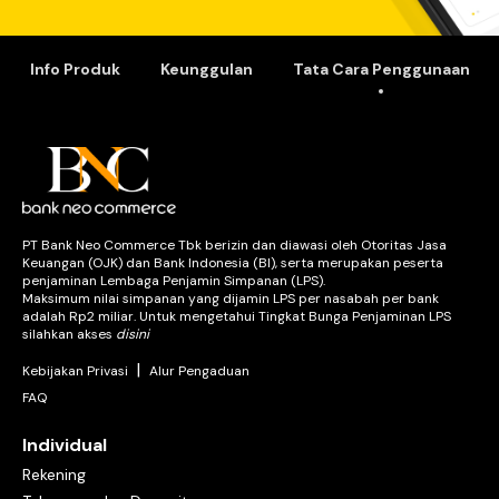
ribet, gak pakai lama, dan gak pakai biaya!
2) Transfer intrabank
Transfer sesama rekening Bank Neo Commerce (BNC) tak hanya
Info Produk
Keunggulan
Tata Cara Penggunaan
praktis, tapi juga dijamin aman dan tepat waktu.
Keduanya diproses
real time
24/7, lebih cepat dan praktis kapan
saja.
Bagaimana cara menggunakan transfer pakai aplikasi
neobank?
PT Bank Neo Commerce Tbk berizin dan diawasi oleh Otoritas Jasa
Keuangan (OJK) dan Bank Indonesia (BI), serta merupakan peserta
Langkah 1
penjaminan Lembaga Penjamin Simpanan (LPS).
Buka aplikasi neobank lalu pilih menu “Transfer” dan “Transfer
Maksimum nilai simpanan yang dijamin LPS per nasabah per bank
Bank”
adalah Rp2 miliar. Untuk mengetahui Tingkat Bunga Penjaminan LPS
silahkan akses
disini
Langkah 2
Masukkan nama bank, nomor rekening penerima, dan jumlah uang
|
Kebijakan Privasi
Alur Pengaduan
yang ingin Anda kirim
FAQ
Langkah 3
Pastikan informasi yang Anda masukkan sudah benar, dan
Individual
selesaikan transfer dana dengan memasukkan nomor PIN
Rekening