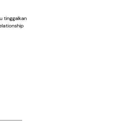
 tinggalkan
Relationship
r