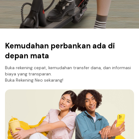
Kemudahan perbankan ada di
depan mata​
Buka rekening cepat, kemudahan transfer dana, dan informasi
biaya yang transparan.
Buka Rekening Neo sekarang!