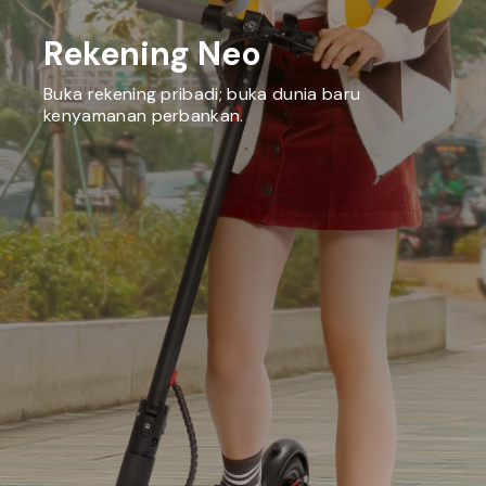
Rekening Neo
Buka rekening pribadi; buka dunia baru
kenyamanan perbankan.