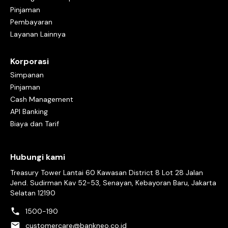
Neo WOW Instant
Deposito dengan tenor yang relatif singkat dengan bunga yang
Pinjaman
tinggi.
Pembayaran
7 hari | bunga 5,5% per tahun
1 bulan | bunga 6,5% per tahun
Layanan Lainnya
3 bulan | bunga 7,5% per tahun
Neo WOW Extra
Deposito dengan tenor yang lebih panjang dan bunga yang lebih
Korporasi
tinggi.
Simpanan
6 bulan | bunga 7,75% per tahun
Pinjaman
12 bulan | bunga 8% per tahun
Cash Management
API Banking
4. Neo Wish
Biaya dan Tarif
Neo Wish adalah produk tabungan berjangka yang membantu
nasabah untuk mencapai keinginannya. Nasabah menetapkan
sendiri target dan jangka waktu tabungan. Dana akan ditarik
secara otomatis ke rekening tabungan Neo Wish. Nasabah bisa
Hubungi kami
menarik uangnya meskipun belum jatuh tempo.
Treasury Tower Lantai 60 Kawasan District 8 Lot 28 Jalan
Kelebihan Neo Wish
Jend. Sudirman Kav 52-53, Senayan, Kebayoran Baru, Jakarta
Selatan 12190
Bunga tinggi mulai dari 5,5% per tahun
Bebas menyesuaikan target tabungan
1500-190
Bebas biaya admin
Bebas penalti jika menarik dana sebelum jatuh tempo
customercare@bankneo.co.id