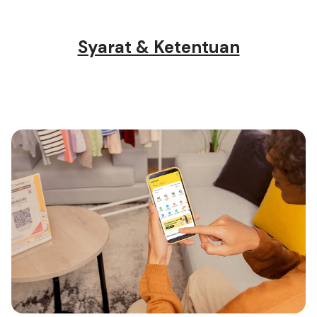
Syarat & Ketentuan
Tabungan digital yang praktis dan cuan di aplikasi
neobank
Aplikasi neobank mempunyai beberapa produk simpanan
individu yang dapat dipilih sesuai kebutuhan. Apa saja?
Tabungan Neo
Tabungan Neo adalah rekening digital utama nasabah. Ketika
nasabah berhasil membuka rekening di aplikasi neobank, maka
nasabah secara otomatis akan memiliki rekening Tabungan Neo
dengan bunga 0,5% per tahun.
Pemilik rekening Tabungan Neo mempunyai akses ke seluruh fitur
dan layanan di aplikasi neobank. Sebagai rekening utama,
nasabah dapat menggunakan nomor rekening Tabungan Neo
untuk transaksi ke sesama nasabah Bank Neo Commerce dan
antar bank lain.
.