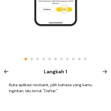
Langkah 1
Buka aplikasi neobank, pilih bahasa yang kamu
inginkan, lalu ketuk "Daftar."