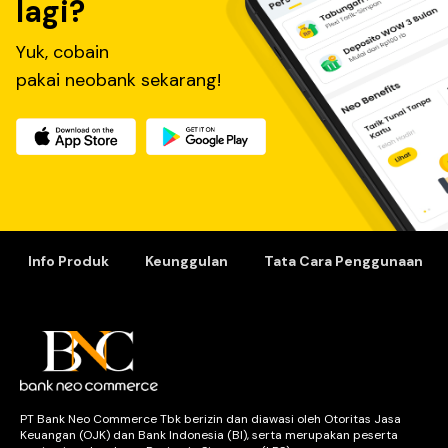
lagi?
berpikiran negatif.
Padahal, berutang tak selamanya buruk. Bahkan, berutang bisa
jadi penyelamat dalam keadaan terdesak.
Yuk, cobain
Pinjaman terbagi menjadi 2 jenis berdasarkan tujuannya. Jika
pakai neobank sekarang!
digunakan untuk pinjaman jangka pendek untuk memenuhi
kebutuhan, maka bisa dikategorikan sebagai pinjaman konsumtif.
Selain itu, ada pula pinjaman produktif, yaitu pinjaman yang bisa
mendatangkan pendapatan tambahan.
Perbedaan pinjaman produktif dan konsumtif
Pinjaman produktif
Digunakan untuk membeli sesuatu yang bersifat jangka
Info Produk
Keunggulan
Tata Cara Penggunaan
panjang
Berbentuk KPR, Kredit Modal Kerja, dan Kredit Investasi
Bisa menghasilkan pendapatan tambahan
Nilai barang atau aset yang dibeli bisa meningkat
Jumlah utang terbilang besar
Pinjaman konsumtif
Digunakan untuk membeli sesuatu yang bersifat jangka
pendek
Berbentuk Kredit Tanpa Agunan, kredit elektronik, furniture,
PT Bank Neo Commerce Tbk berizin dan diawasi oleh Otoritas Jasa
kendaraan hingga kebutuhan sehari-hari
Keuangan (OJK) dan Bank Indonesia (BI), serta merupakan peserta
Tidak menghasilkan pendapatan tambahan