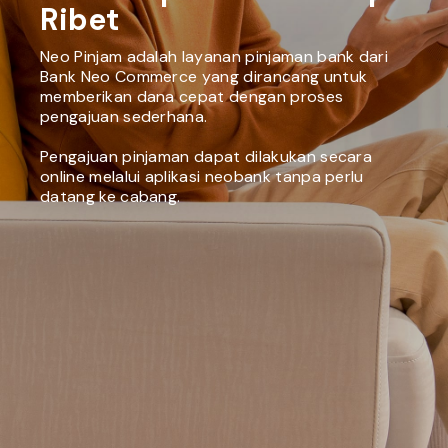
Ribet
Neo Pinjam adalah layanan pinjaman bank dari
Bank Neo Commerce yang dirancang untuk
memberikan dana cepat dengan proses
pengajuan sederhana.
Pengajuan pinjaman dapat dilakukan secara
online melalui aplikasi neobank tanpa perlu
datang ke cabang.