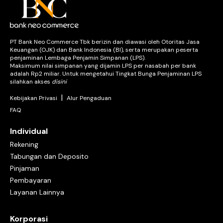
Game
Kode referral
Program loyalitas
Neo Bisnis
PT Bank Neo Commerce Tbk berizin dan diawasi oleh Otoritas Jasa
Tabungan Neo NOW
Keuangan (OJK) dan Bank Indonesia (BI), serta merupakan peserta
penjaminan Lembaga Penjamin Simpanan (LPS).
Produk tabungan neobank atau Neo NOW mempunyai banyak
Maksimum nilai simpanan yang dijamin LPS per nasabah per bank
kelebihan, di antaranya:
adalah Rp2 miliar. Untuk mengetahui Tingkat Bunga Penjaminan LPS
silahkan akses
disini
Tanpa minimum setoran
Tarik dan simpan uang lebih fleksibel
|
Kebijakan Privasi
Alur Pengaduan
Gratis biaya transfer ke bank lain
FAQ
Bunga tinggi
Bebas biaya admin
Bunga cair setiap hari
Individual
3. Deposito Neo WOW
Rekening
Deposito adalah produk simpanan yang hanya bisa dicairkan
Tabungan dan Deposito
pada jangka waktu tertentu sesuai kesepakatan. Bunganya lebih
tinggi dari tabungan dan bisa menjadi produk investasi yang
Pinjaman
aman.
Pembayaran
Kelebihan Deposito Neo WOW
Automatic Roll Over (ROI) atau perpanjang jangka waktu
Layanan Lainnya
deposito secara otomatis
Setoran awal kecil mulai dari Rp100.000
Bebas biaya admin
Korporasi