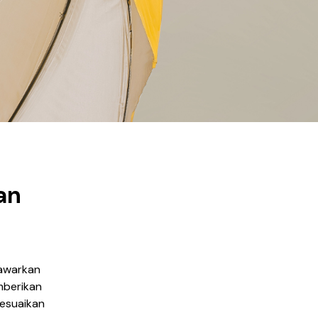
an
awarkan
mberikan
sesuaikan