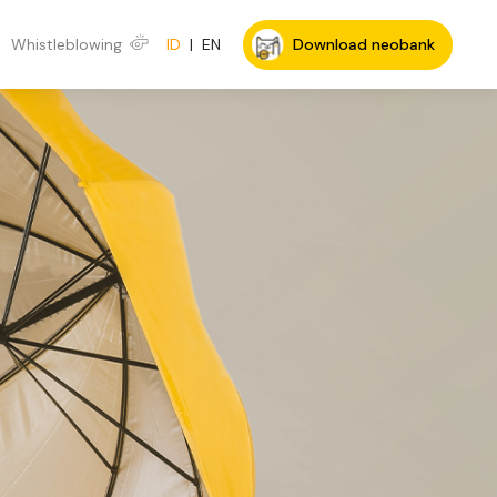
Whistleblowing
ID
|
EN
Download neobank