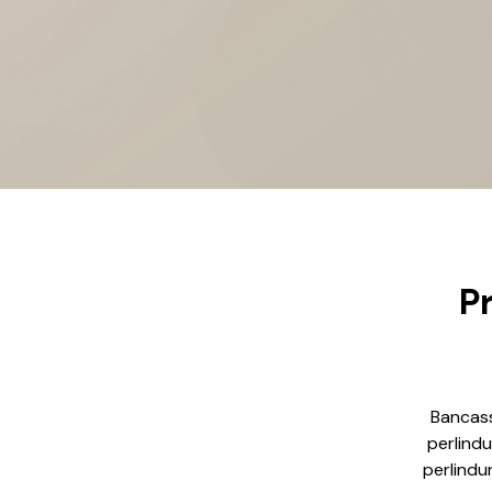
P
Bancas
perlind
perlindu