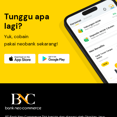
Tunggu apa
lagi?
Yuk, cobain
pakai neobank sekarang!
PT Bank Neo Commerce Tbk berizin dan diawasi oleh Otoritas Jasa