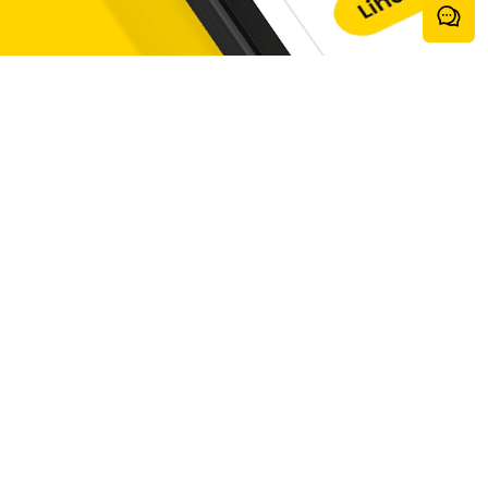
Hubungi kami
Treasury Tower Lantai 60 Kawasan District 8 Lot 28 Jalan
Jend. Sudirman Kav 52-53, Senayan, Kebayoran Baru,
Jakarta Selatan 12190