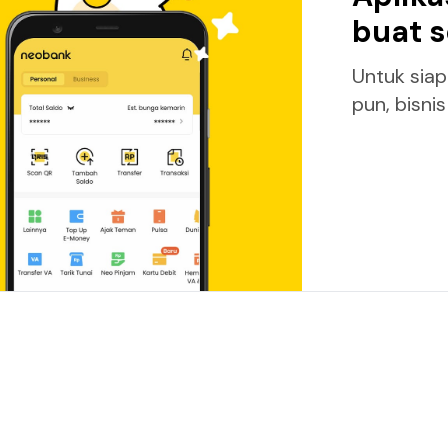
buat 
Untuk sia
pun, bisni