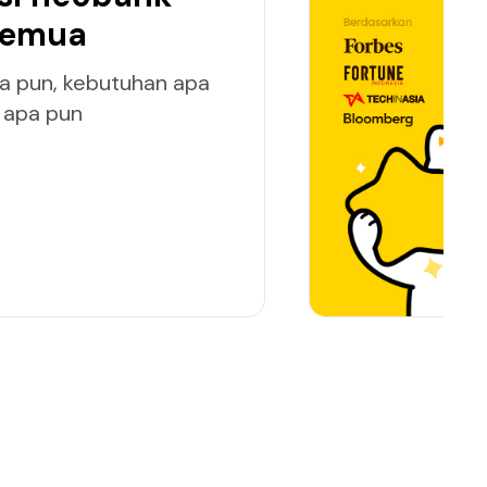
semua
pa pun, kebutuhan apa
s apa pun