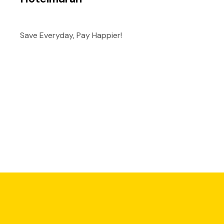
Save Everyday, Pay Happier!
Promo Bank Neo Commerce, Mulai dari Promo Referra
Bank Neo Commerce (BNC) sebagai bank dengan layanan p
Promo Bank Neo Commerce sangat beragam, mulai dari pro
Temukan berbagai penawaran diskon spesial, cashback dan 
Yuk, raih lebih banyak keuntungan melalui berbagai prog