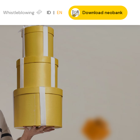
Whistleblowing
ID
|
EN
Download neobank