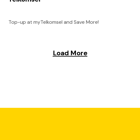
Top-up at myTelkomsel and Save More!
Load More
l hingga Promo Cashback Bank
erbankan digital juga menawarkan berbagai macam promo bank mena
mo referral bank, promo cashback bank, hingga promo hadiah tunai
reward menarik lainnya di sini!
ram promo bank di BNC. Apa saja promonya?