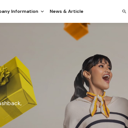
any Information
News & Article
cashback,