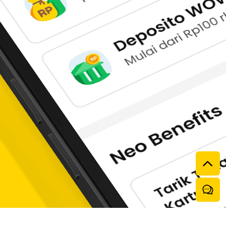
lui aplikasi neobank. 
 mendapatkan diskon instan.
el, Wifi.ID dan Game melalui aplikasi neobank.
 baru jika menggunakan pembayaran QRIS neobank.