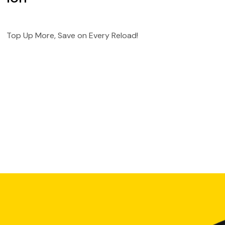
Top Up More, Save on Every Reload!
rik yang bisa dinikmati nasabah. 
. 