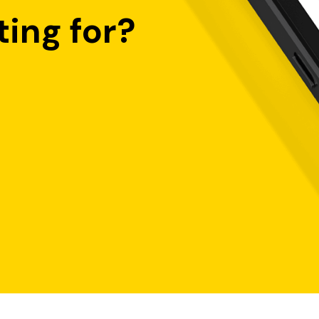
ing for?
stan hingga Rp3,5 ribu saat melakukan top up pulsa/paket data mela
yaran minimal Rp10 ribu. Pada saat transaksi, Anda akan langsung
a melakukan pembayaran tagihan PLN, PDAM, Pertagas, BPJS, TV Kab
tiap bulan.
0% dari berbagai merchant, dan tambahan diskon khusus pengguna
ntor cabang. Salah satunya promo Neo Max.