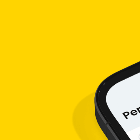
al bank, hadiah tunai, member VIP)
buka rekening dan ambil hadiahnya. Hadiah tunai Rp10 ribu didapatk
n (dalam 7 hari setelah buka rekening), Anda bisa mendapatkan tam
k, karena Anda dapat mengambil total hadiah tunai hingga Rp350 ri
 Rp100 ribu)
o 1 bulan minimal Rp100 ribu)
sito minimal Rp1 juta)
sito minimal Rp10 juta)
osito minimal Rp100 juta)
osito minimal Rp500 juta)