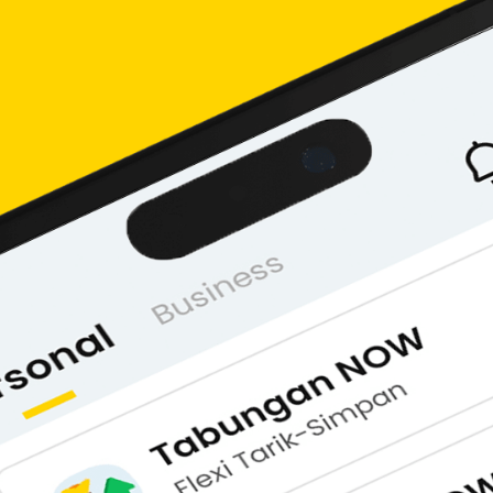
an setelah teman berhasil membuka rekening dan login ke 
bahan Rp30 ribu.
bu setelah berhasil membuka deposito Neo WOW.