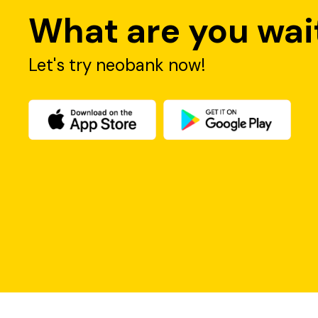
What are you wait
Top Up Dapat Diskon Instan
Setiap bulan, Anda berkesempatan mendapatkan 3x diskon in
Let's try neobank now!
Caranya dengan melakukan transaksi pembelian atau pemba
Bayar Tagihan Dapat Diskon Instan
Anda bisa mendapatkan diskon instan hingga Rp3 ribu jik
Cashback diberikan untuk 2 pembayaran tagihan pertama se
Diskon dan Cashback QRIS neobank
Nikmati potongan harga, diskon 10%, 15%, 20%, hingga 5
- Promo branch 
Nikmati beragam promo spesial khusus transaksi lewat ka