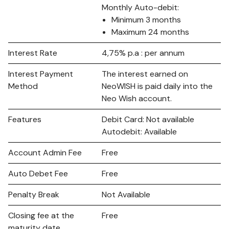
Monthly Auto-debit:
Minimum 3 months
Maximum 24 months
Interest Rate
4,75% p.a : per annum
Interest Payment
The interest earned on
Method
NeoWISH is paid daily into the
Neo Wish account.
Features
Debit Card: Not available
Autodebit: Available
Account Admin Fee
Free
Auto Debet Fee
Free
Penalty Break
Not Available
Closing fee at the
Free
maturity date