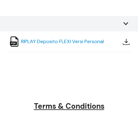
RIPLAY Deposito FLEXI Versi Personal
Terms & Conditions
Neo WOW Flexi, Deposito Berjangka dengan Bunga