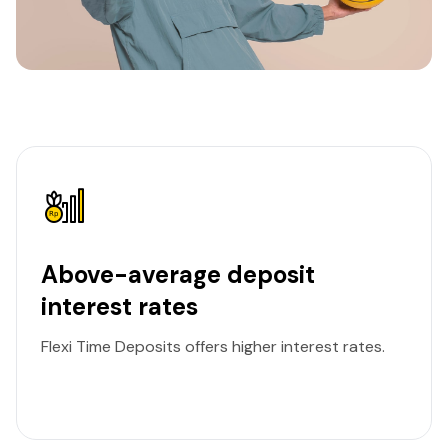
Above-average deposit
interest rates
Flexi Time Deposits offers higher interest rates.