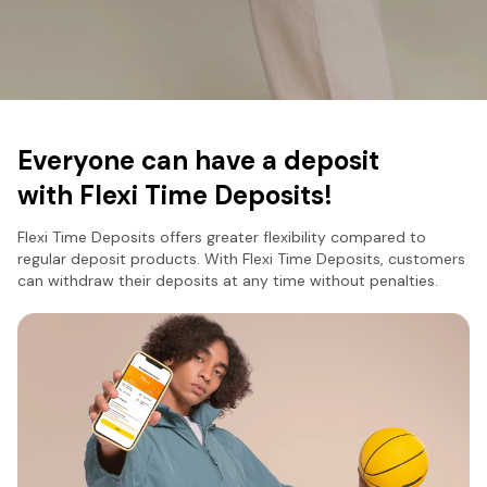
Everyone can have a deposit
with Flexi Time Deposits!
Flexi Time Deposits offers greater flexibility compared to
regular deposit products. With Flexi Time Deposits, customers
can withdraw their deposits at any time without penalties.