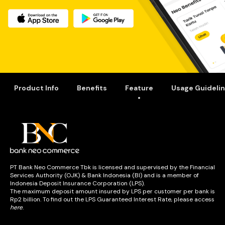
rekening perusahaan kecil. Semua urusan keuangan usaha tidak
dikelola lewat Neo Bisnis. Dengan demikian, keuangan personal
dan usaha tidak tercampur.
Pelaku usaha juga bisa buka rekening bisnis online sekaligus
mengelolanya secara
real time
di
smartphone
. Untuk menambah
untung, simpan uang hasil usaha di tabungan Neo Bisnis.
Bunganya tinggi dan aman.
Macam-macam fitur Neo Bisnis
Product Info
Benefits
Feature
Usage Guideli
Kode QR
Payment Link
Transfer
Jurnal
Pembayaran tagihan
Kelebihan Neo Bisnis
Didesain khusus untuk pemilik UMKM
Transaksi terpisah Personal & Bisnis
PT Bank Neo Commerce Tbk is licensed and supervised by the Financial
Tersedia fitur QRIS Merchant
Services Authority (OJK) & Bank Indonesia (BI) and is a member of
Menyajikan analisis transaksi usaha
Indonesia Deposit Insurance Corporation (LPS).
Tersedia pinjaman khusus usaha
The maximum deposit amount insured by LPS per customer per bank is
Pencairan dana QRIS lebih cepat
Rp2 billion. To find out the LPS Guaranteed Interest Rate, please access
Pinjaman cepat cair
here
.
Limit pinjaman tinggi hingga Rp50 juta
Transfer gratis tanpa batas