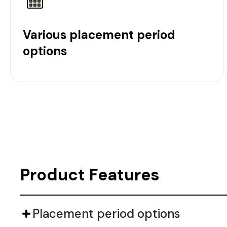
Various placement period
options
Product Features
Placement period options