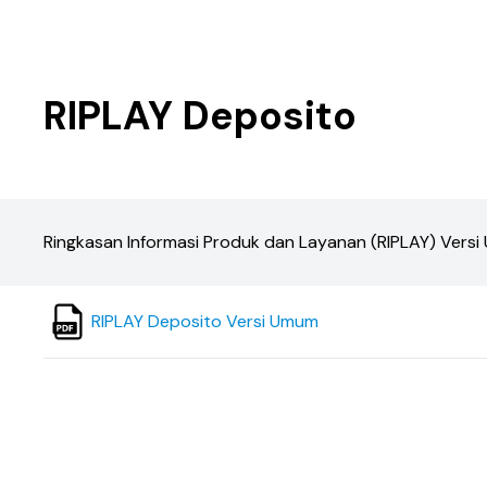
RIPLAY Deposito
Ringkasan Informasi Produk dan Layanan (RIPLAY) Vers
RIPLAY Deposito Versi Umum