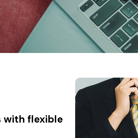
 with flexible