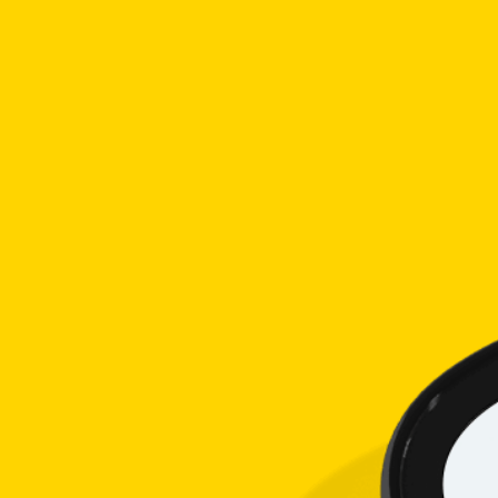
o, mulai dari 1, 3, 6, hingga 12 bulan.
anan atau saat jatuh tempo deposito.
 tempo, ARO (perpanjangan otomatis) atau Non ARO (tidak perpanjang
1.000.000.
ebagai sumber dana deposito.
ila break sebelum jatuh tempo