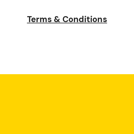
Terms & Conditions
bungan Rencana dari Bank Neo Commer
gi individu maupun bisnis. Salah satunya yang kerap digunakan adal
pat diajukan melalui bank. Bank Neo Commerce sebagai bank dengan
r di seluruh Indonesia.
erjangka dengan pengaturan yang fleksibel sesuai keinginan. 
 tak hanya menguntungkan, tetapi juga fleksibel. Tenor, pembayaran 