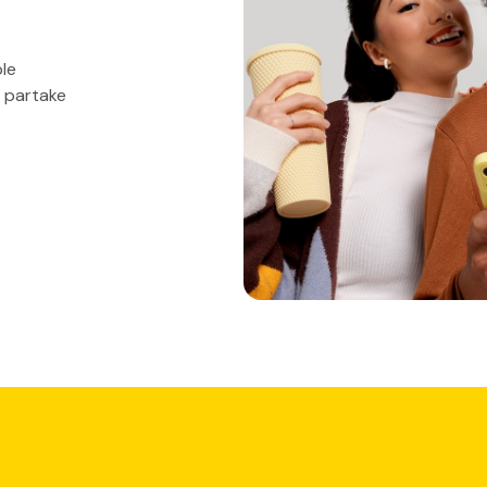
ble
n partake
Bikin Untung
calon nasabah, lembaga keuangan seperti bank akan melakukan bera
ack bank, kupon diskon, serta bunga yang menarik. Ini bertujuan un
isting user).