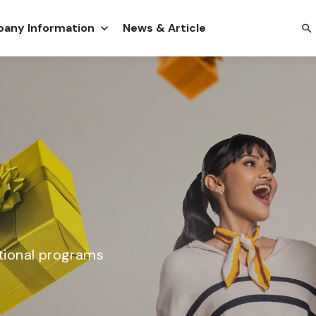
any Information
News & Article
tional programs