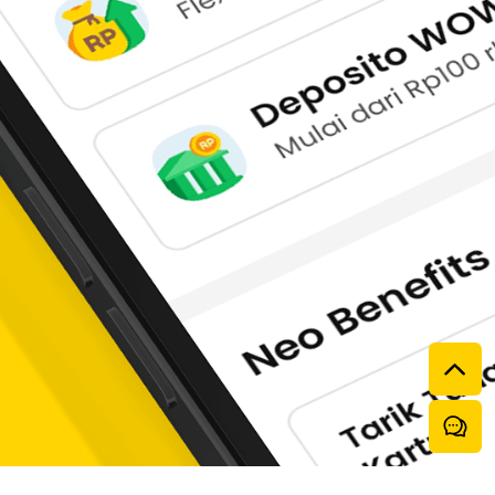
ah atau calon nasabah. 
at tertentu. 
ri nasabah.
gga promo hadiah tunai. 
uk, layanan, atau pesan tertentu dari bank. 
ujuannya adalah untuk membangun kesadaran, 