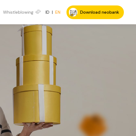
Whistleblowing
ID
|
EN
Download neobank