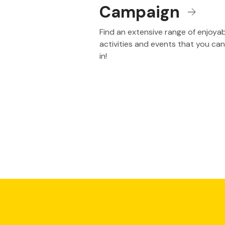
Campaign
Find an extensive range of enjoya
activities and events that you ca
in!
Promo Bank dan Campaign Bank Neo Commerce yang 
Demi menarik perhatian dan minat para nasabah dan juga 
dan promo bank. 
Bentuk promo bank yang biasa ditemui seperti promo cashb
menjaga hubungan baik dengan nasabah yang sudah ada (ex