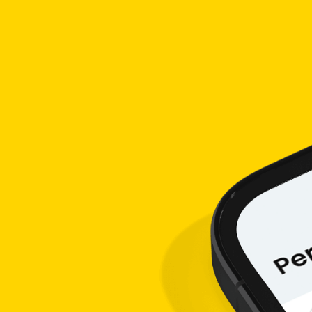
digunakan oleh lembaga keuangan, khususnya bank, untuk menarik 
ningkatkan jumlah nasabah, mendorong penggunaan produk atau layan
 perhatian calon nasabah serta nasabah yang telah dimiliki lewat i
am promosi neobank.
n digital juga menawarkan berbagai macam promo dan campaign ya