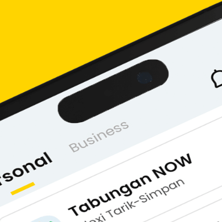
perhatian dan minat nasabah serta calon nasabah dalam 
an tertentu, serta membangun citra positif terhadap bank 
nformasi yang diberikan.
ng bisa dinikmati. Apa saja?