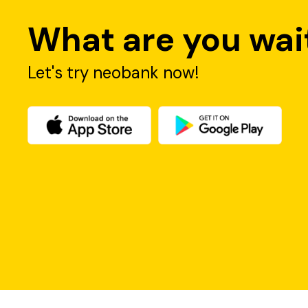
1) Promo
What are you wait
Promo dalam konteks perbankan merujuk pada tindakan p
Insentif ini bisa berupa diskon, bonus, suku bunga khusus,
Let's try neobank now!
Promo bank biasanya memiliki batas waktu tertentu dan di
Promo Bank Neo Commerce lewat aplikasi neobank sangat b
Temukan berbagai penawaran diskon spesial, cashback dan 
- Promo In App (cashback, kupon diskon, promo referral b
- Promo branch (promo spesial khusus transaksi lewat kan
2) Campaign
Sedangkan 
campaign 
bank adalah serangkaian tindakan pe
Campaign 
cenderung lebih mendalam dan melibatkan beber