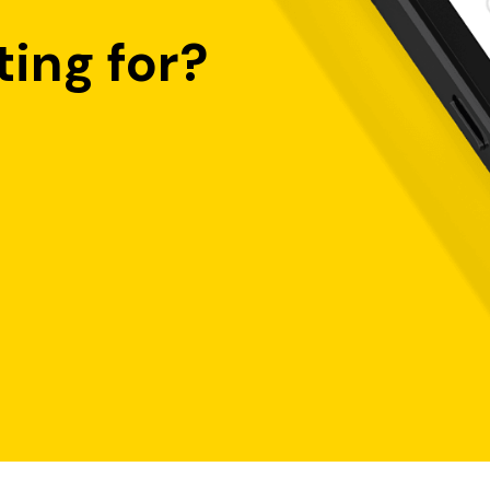
ing for?
emasaran sementara yang menawarkan insentif khusus kepada nasab
 atau hadiah lainnya yang diberikan kepada orang yang memenuhi syar
rancang untuk menarik perhatian serta mendorong tindakan segera da
eragam, mulai dari promo referral bank, promo cashback bank, hin
reward menarik lainnya di sini!
ank, hadiah tunai, member VIP)
tor cabang)
masaran yang lebih luas dan berkelanjutan untuk mempromosikan prod
apa saluran komunikasi untuk mencapai audiens yang lebih luas. T